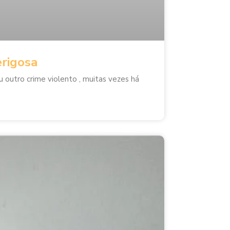
erigosa
u outro crime violento , muitas vezes há