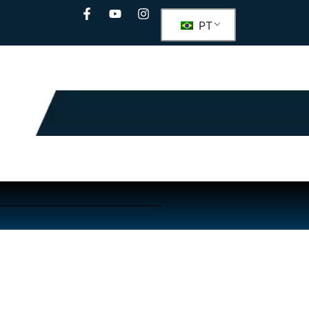
PT
ento