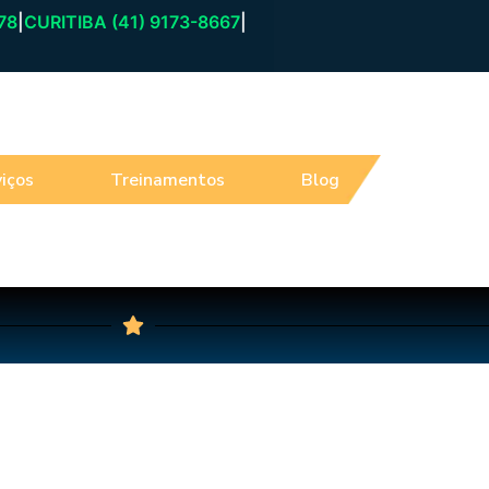
78
|
CURITIBA (41) 9173-8667
|
iços
Treinamentos
Blog
Atendim