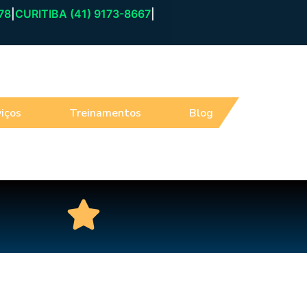
78
|
CURITIBA (41) 9173-8667
|
iços
Treinamentos
Blog
Atendim