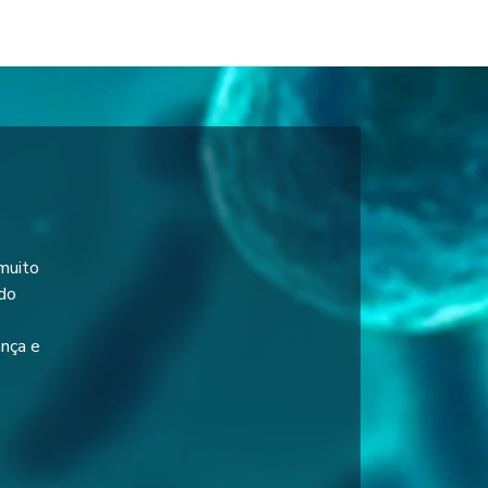
 muito
odo
ança e