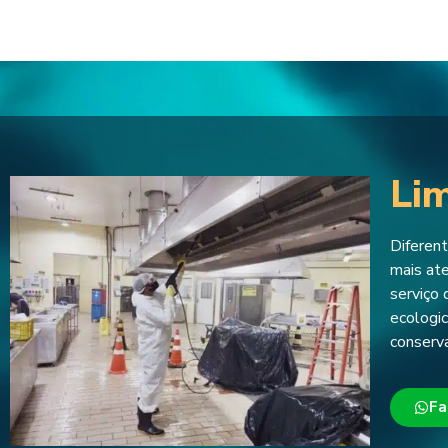
Lim
Diferent
mais at
serviço 
ecologic
conserv
Fa