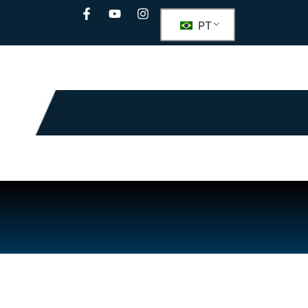
PT
ento