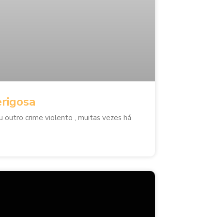
erigosa
u outro crime violento , muitas vezes há