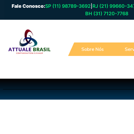
Fale Conosco:
SP (11) 98789-3692
|
RJ (21) 99660-34
BH (31) 7120-7768
Sobre Nós
Serv