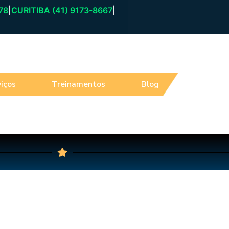
78
|
CURITIBA (41) 9173-8667
|
iços
Treinamentos
Blog
Atendim