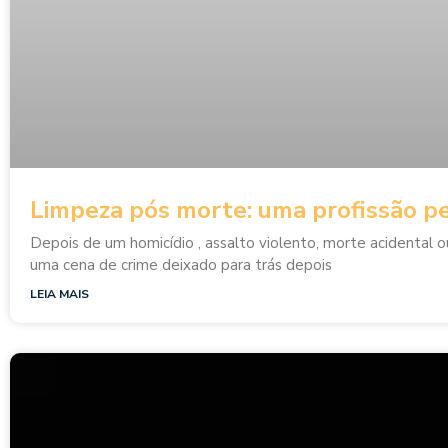
Limpeza pós morte: uma profissão p
Depois de um homicídio , assalto violento, morte acidental o
uma cena de crime deixado para trás depois
LEIA MAIS