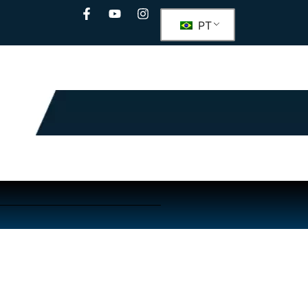
PT
ento