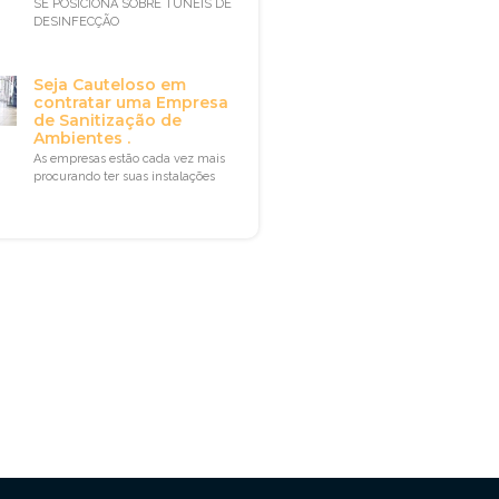
SE POSICIONA SOBRE TÚNEIS DE
DESINFECÇÃO
Seja Cauteloso em
contratar uma Empresa
de Sanitização de
Ambientes .
As empresas estão cada vez mais
procurando ter suas instalações