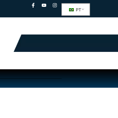
PT
ento