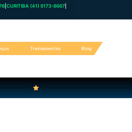
78
|
CURITIBA (41) 9173-8667
|
iços
Treinamentos
Blog
Atendim