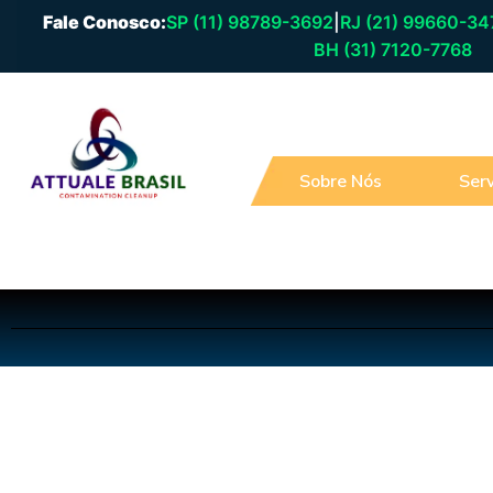
Fale Conosco:
SP (11) 98789-3692
|
RJ (21) 99660-34
BH (31) 7120-7768
Sobre Nós
Serv