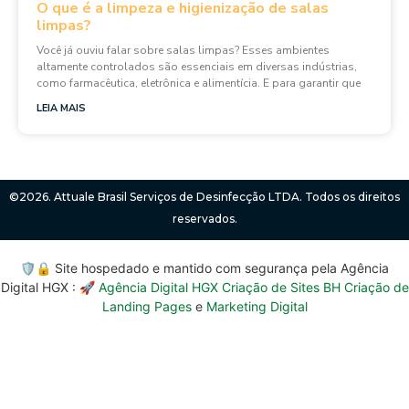
O que é a limpeza e higienização de salas
limpas?
Você já ouviu falar sobre salas limpas? Esses ambientes
altamente controlados são essenciais em diversas indústrias,
como farmacêutica, eletrônica e alimentícia. E para garantir que
LEIA MAIS
©2026. Attuale Brasil Serviços de Desinfecção LTDA. Todos os direitos
reservados.
🛡️🔒 Site hospedado e mantido com segurança pela Agência
Digital HGX : 🚀
Agência Digital HGX Criação de Sites BH
Criação de
Landing Pages
e
Marketing Digital